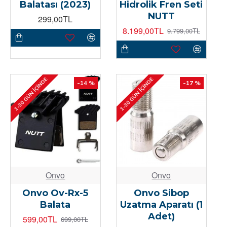
Balatası (2023)
Hidrolik Fren Seti
NUTT
299,00TL
8.199,00TL
9.799,00TL
1-30 GÜN İÇINDE
1-30 GÜN İÇINDE
-14 %
-17 %
Onvo
Onvo
Onvo Ov-Rx-5
Onvo Sibop
Balata
Uzatma Aparatı (1
Adet)
599,00TL
699,00TL