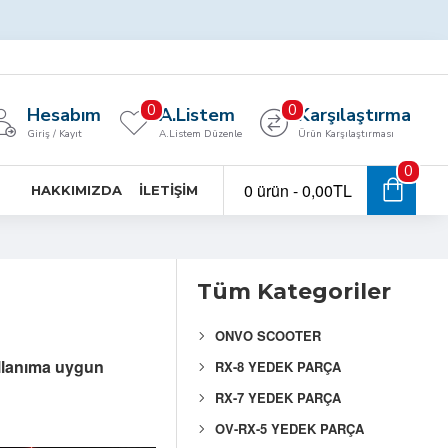
0
0
Hesabım
A.Listem
Karşılaştırma
Giriş / Kayıt
A.Listem Düzenle
Ürün Karşılaştırması
0
0 ürün - 0,00TL
HAKKIMIZDA
İLETIŞIM
Tüm Kategoriler
ONVO SCOOTER
ullanıma uygun
RX-8 YEDEK PARÇA
RX-7 YEDEK PARÇA
OV-RX-5 YEDEK PARÇA