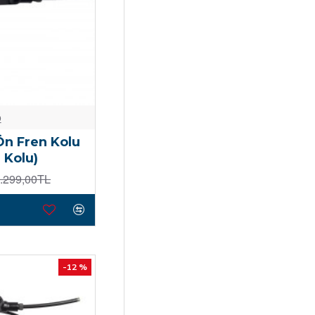
o
n Fren Kolu
 Kolu)
.299,00TL
-12 %