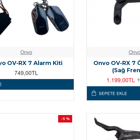
Onvo
Onv
o OV-RX 7 Alarm Kiti
Onvo OV-RX 7 Ö
(Sağ Fren
749,00TL
1.199,00TL
1
SEPETE EKLE
-5 %