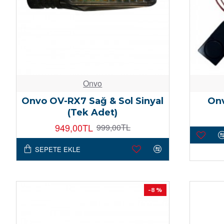
Onvo
Onvo OV-RX7 Sağ & Sol Sinyal
Onv
(Tek Adet)
949,00TL
999,00TL
SEPETE EKLE
-8 %