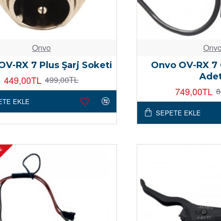
Onvo
Onv
V-RX 7 Plus Şarj Soketi
Onvo OV-RX 7 
Adet
449,00TL
499,00TL
749,00TL
8
ETE EKLE
SEPETE EKLE
DE