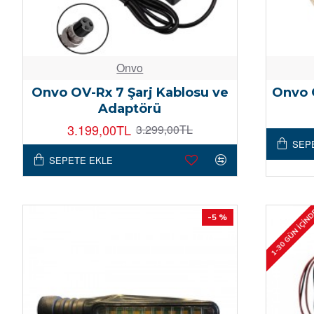
Onvo
Onvo OV-Rx 7 Şarj Kablosu ve
Onvo O
Adaptörü
3.199,00TL
3.299,00TL
SEP
SEPETE EKLE
1-30 GÜN İÇIN
-5 %