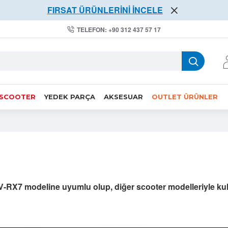
FIRSAT ÜRÜNLERİNİ İNCELE
TELEFON: +90 312 437 57 17
 SCOOTER
YEDEK PARÇA
AKSESUAR
OUTLET ÜRÜNLER
V-RX7 modeline uyumlu olup, diğer scooter modelleriyle k