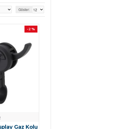
Göster:
-2 %
o
play Gaz Kolu