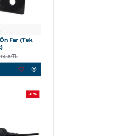
o
Ön Far (Tek
)
49,00TL
-8 %