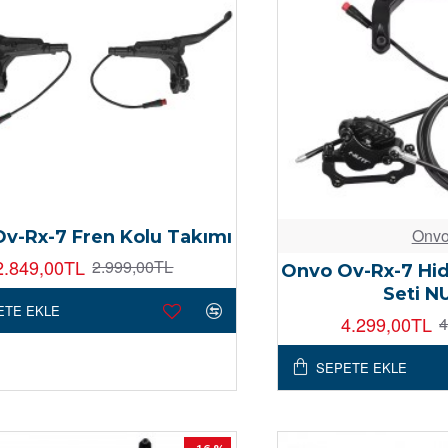
Onv
v-Rx-7 Fren Kolu Takımı
2.849,00TL
2.999,00TL
Onvo Ov-Rx-7 Hid
Seti N
ETE EKLE
4.299,00TL
4
SEPETE EKLE