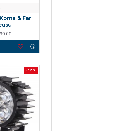
o
Korna & Far
cüsü
99,00TL
-12 %