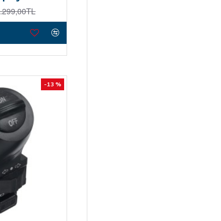
.299,00TL
-13 %