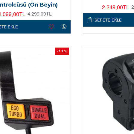
ntrolcüsü (Ön Beyin)
2.249,00TL
2
4.099,00TL
4.299,00TL
SEPETE EKLE
ETE EKLE
-13 %