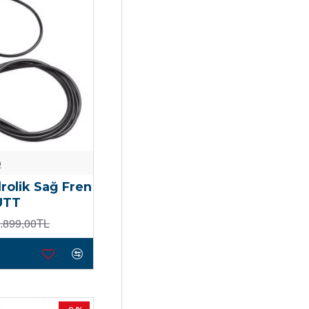
o
rolik Sağ Fren
UTT
.899,00TL