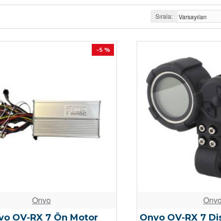
Sırala:
-5 %
Onvo
Onv
vo OV-RX 7 Ön Motor
Onvo OV-RX 7 Dis