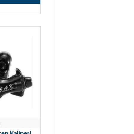
o
en Kaliperi