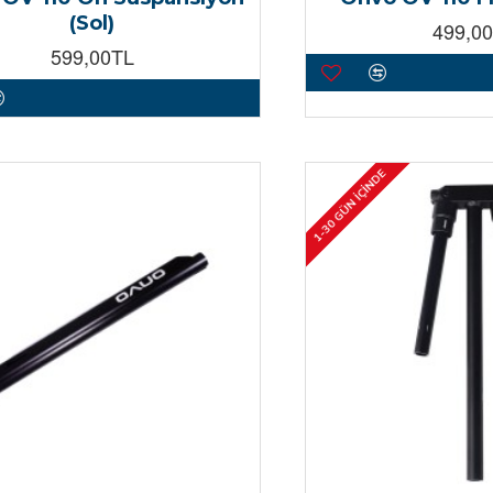
(Sol)
499,0
599,00TL
1-30 GÜN İÇINDE