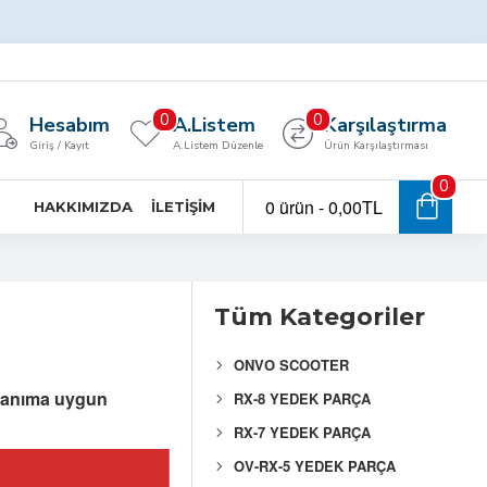
0
0
Hesabım
A.Listem
Karşılaştırma
Giriş / Kayıt
A.Listem Düzenle
Ürün Karşılaştırması
0
0 ürün - 0,00TL
HAKKIMIZDA
İLETIŞIM
Tüm Kategoriler
ONVO SCOOTER
llanıma uygun
RX-8 YEDEK PARÇA
RX-7 YEDEK PARÇA
OV-RX-5 YEDEK PARÇA