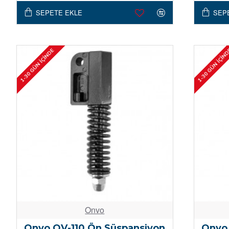
SEPETE EKLE
SEP
1-30 GÜN İÇINDE
1-30 GÜN İÇIN
Onvo
Onvo OV-110 Ön Süspansiyon
Onvo 