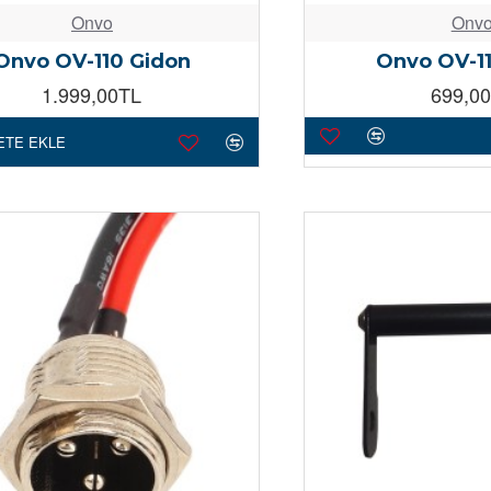
Onvo
Onv
Onvo OV-110 Gidon
Onvo OV-11
1.999,00TL
699,0
ETE EKLE