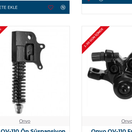
ETE EKLE
DE
1-30 GÜN İÇINDE
Onvo
Onv
OV-110 Ön Süspansiyon
Onvo OV-110 Fr