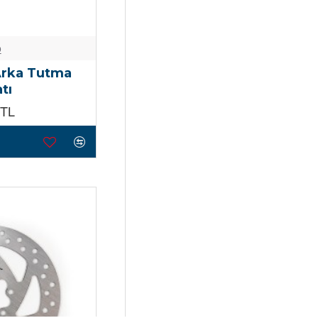
o
Arka Tutma
tı
0TL