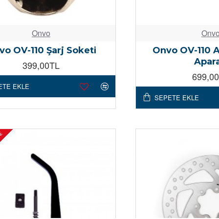
Onvo
Onv
vo OV-110 Şarj Soketi
Onvo OV-110 
Apara
399,00TL
699,0
ETE EKLE
SEPETE EKLE
DE