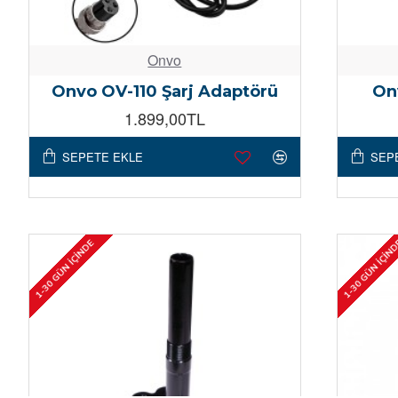
Onvo
Onvo OV-110 Şarj Adaptörü
On
1.899,00TL
SEPETE EKLE
SEP
1-30 GÜN İÇINDE
1-30 GÜN İÇIN