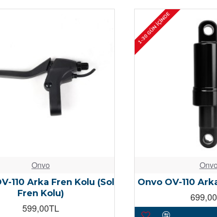
1-30 GÜN İÇINDE
Onvo
Onv
V-110 Arka Fren Kolu (Sol
Onvo OV-110 Ark
Fren Kolu)
699,0
599,00TL