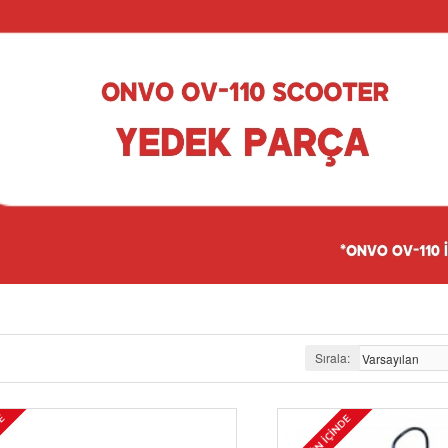
Sırala:
DE
1-30 GÜN İÇINDE