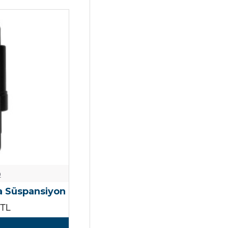
o
a Süspansiyon
0TL