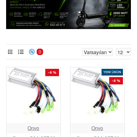
0
-6 %
YENI ÜRÜN
-6 %
Onvo
Onvo