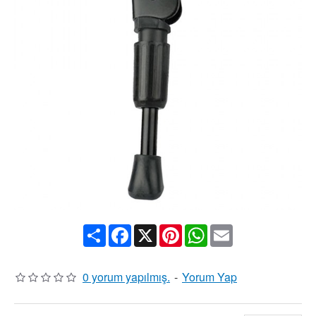
Share
Facebook
X
Pinterest
WhatsApp
Email
0 yorum yapılmış.
-
Yorum Yap