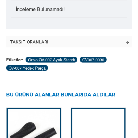
İnceleme Bulunamadı!
TAKSIT ORANLARI
Etiketler:
Onvo OV-007 Ayak Standı
OV007-0030
Ov-007 Yedek Parça
BU ÜRÜNÜ ALANLAR BUNLARIDA ALDILAR