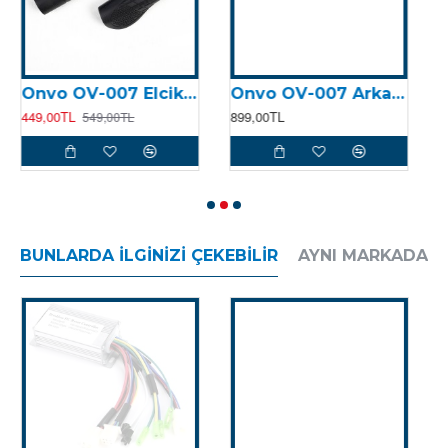
Onvo OV-007 Elcik (Tek)
Onvo OV-007 Arka Dolgu Lastik
449,00TL
899,00TL
6
549,00TL
BUNLARDA İLGINIZI ÇEKEBILIR
AYNI MARKADAN