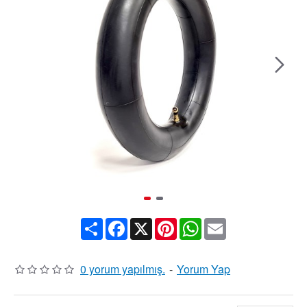
Share
Facebook
X
Pinterest
WhatsApp
Email
0 yorum yapılmış.
-
Yorum Yap