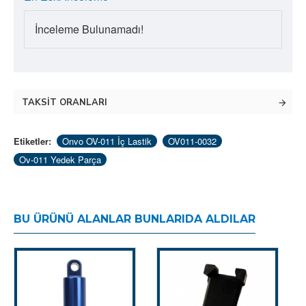
İnceleme Bulunamadı!
TAKSIT ORANLARI
Etiketler:
Onvo OV-011 İç Lastik
OV011-0032
Ov-011 Yedek Parça
BU ÜRÜNÜ ALANLAR BUNLARIDA ALDILAR