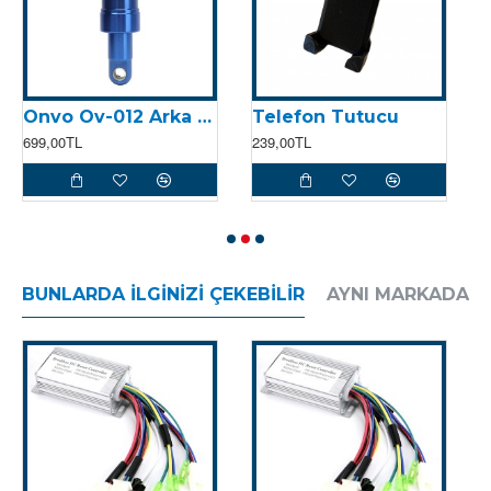
Onvo Ov-012 Arka Süspansiyon (Tek) (2023)
Telefon Tutucu
699,00TL
239,00TL
5
BUNLARDA İLGINIZI ÇEKEBILIR
AYNI MARKADAN