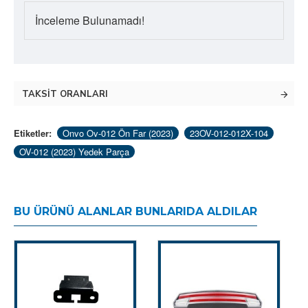
İnceleme Bulunamadı!
TAKSIT ORANLARI
Etiketler:
Onvo Ov-012 Ön Far (2023)
23OV-012-012X-104
OV-012 (2023) Yedek Parça
BU ÜRÜNÜ ALANLAR BUNLARIDA ALDILAR