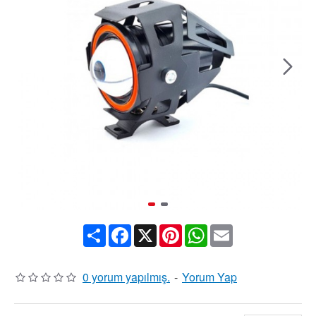
Share
Facebook
X
Pinterest
WhatsApp
Email
0 yorum yapılmış.
-
Yorum Yap