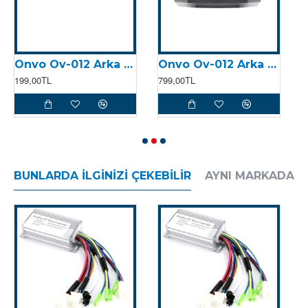
Onvo Ov-012 Arka Stop Lambası Bağlantı Demiri (2023)
Onvo Ov-012 Arka Stop Lambası (2023)
199,00TL
799,00TL
2
BUNLARDA İLGINIZI ÇEKEBILIR
AYNI MARKADAN