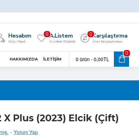
0
0
Hesabım
A.Listem
Karşılaştırma
Giriş / Kayıt
A.Listem Düzenle
Ürün Karşılaştırması
0
0 ürün - 0,00TL
HAKKIMIZDA
İLETIŞIM
X Plus (2023) Elcik (Çift)
mış.
-
Yorum Yap