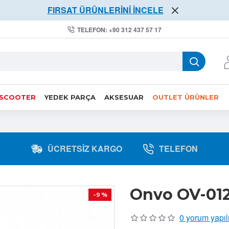
FIRSAT ÜRÜNLERİNİ İNCELE
TELEFON: +90 312 437 57 17
 SCOOTER
YEDEK PARÇA
AKSESUAR
OUTLET ÜRÜNLER
ÜCRETSIZ KARGO
TELEFON
Onvo OV-012 
-9 %
0 yorum yapıl