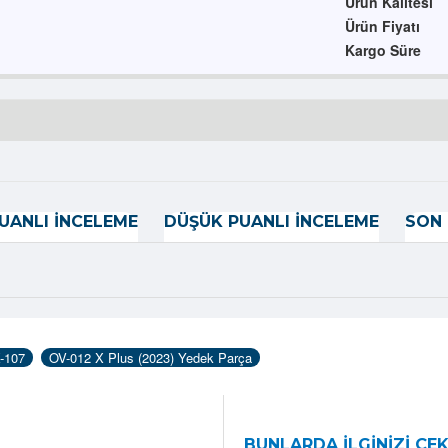
Ürün Kalitesi
Ürün Fiyatı
Kargo Süre
UANLI İNCELEME
DÜŞÜK PUANLI İNCELEME
SON 
-107
OV-012 X Plus (2023) Yedek Parça
BUNLARDA İLGINIZI ÇEK