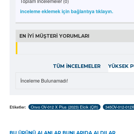
Toplam İncelemeler (0)
inceleme eklemek için bağlantıya tıklayın.
EN İYI MÜŞTERI YORUMLARI
TÜM İNCELEMELER
YÜKSEK P
İnceleme Bulunamadı!
Etiketler:
Onvo OV-012 X Plus (2023) Elcik (Çift)
345OV-012-012X
BU ÜRÜNÜ ALANLAR BUNLARIDA ALDILAR