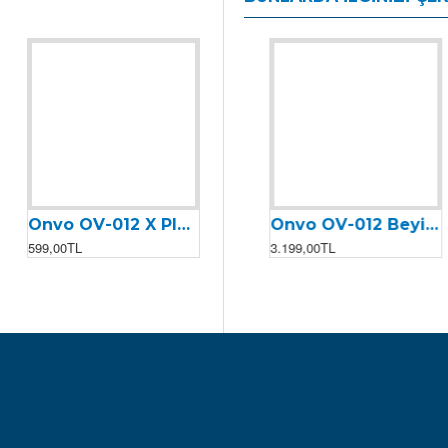
Onvo OV-012 X Plus (2023) Arka Fren Teli
Onvo OV-011 Motor Kontrolcüsü (Beyin)
Onvo OV-012 Beyin (2024)
599,00TL
2.399,00TL
3.199,00TL
2.499,00TL