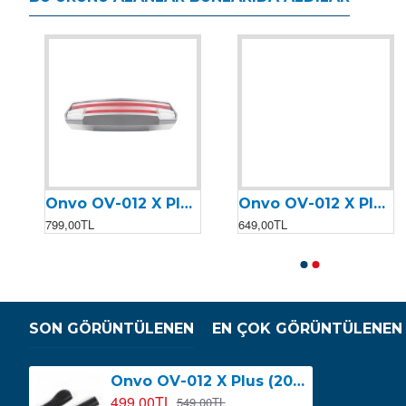
Onvo OV-012 X Plus (2023) Arka Stop
Onvo OV-012 X Plus (2023) Fren Diski (140mm)
Onvo Ov-006 Motor Kontrolcüsü (Beyin)
Onvo OV-007 Motor Kontrolcüsü (Beyin)
799,00TL
649,00TL
2.499,00TL
2.199,00TL
2.599,00TL
SON GÖRÜNTÜLENEN
EN ÇOK GÖRÜNTÜLENEN
Onvo OV-012 X Plus (2023) Elcik (Çift)
499,00TL
549,00TL