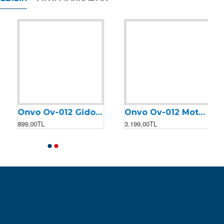
Onvo Ov-012 Gidon Çatalı
Onvo Ov-012 Motor Kontrolcüsü (Beyin) (2023)
899,00TL
3.199,00TL