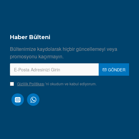
Haber Bülteni
Bültenimize kaydolarak hiçbir güncellemeyi veya
promosyonu kaçırmayın.
GÖNDER
Gizlilik Politikası
'ni okudum ve kabul ediyorum.