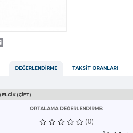
t
atsApp
Email
DEĞERLENDIRME
TAKSIT ORANLARI
ELCIK (ÇIFT)
ORTALAMA DEĞERLENDIRME:
(0)