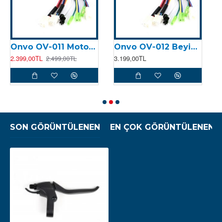
Onvo OV-011 Motor Kontrolcüsü (Beyin)
Onvo OV-012 Beyin (2024)
2.399,00TL
3.199,00TL
8
2.499,00TL
SON GÖRÜNTÜLENEN
EN ÇOK GÖRÜNTÜLENEN