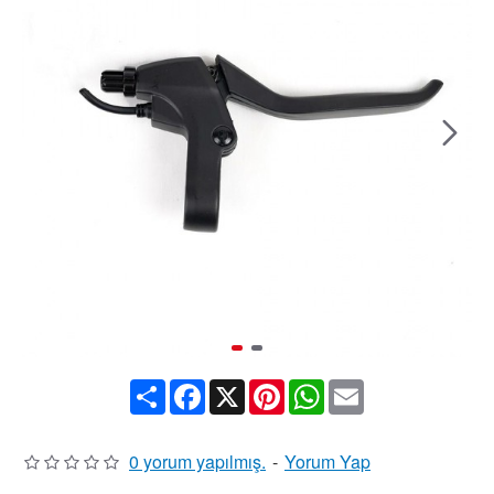
Share
Facebook
X
Pinterest
WhatsApp
Email
0 yorum yapılmış.
-
Yorum Yap