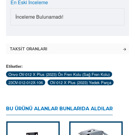
En Eski İnceleme
İnceleme Bulunamadı!
TAKSIT ORANLARI
Etiketler:
Onvo OV-012 X Plus (2023) Ön Fren Kolu (Sağ Fren Kolu)
23OV-012-012X-106
OV-012 X Plus (2023) Yedek Parça
BU ÜRÜNÜ ALANLAR BUNLARIDA ALDILAR