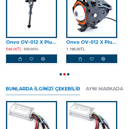
Onvo OV-012 X Plus (2023) Ayak Standı
Onvo OV-012 X Plus (2023) Ön Far
549,00TL
1.199,00TL
3
599,00TL
BUNLARDA İLGINIZI ÇEKEBILIR
AYNI MARKADAN