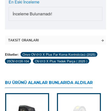
En Eski İnceleme
İnceleme Bulunamadı!
TAKSIT ORANLARI
Etiketler:
Onvo OV-013 X Plus Far Korna Kontrolcüsü (2025)
25OV-013X-104
OV-013 X Plus Yedek Parça ( 2025 )
BU ÜRÜNÜ ALANLAR BUNLARIDA ALDILAR