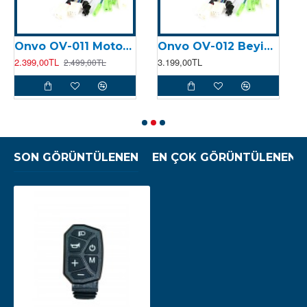
Onvo OV-011 Motor Kontrolcüsü (Beyin)
Onvo OV-012 Beyin (2024)
2.399,00TL
3.199,00TL
8
2.499,00TL
SON GÖRÜNTÜLENEN
EN ÇOK GÖRÜNTÜLENEN