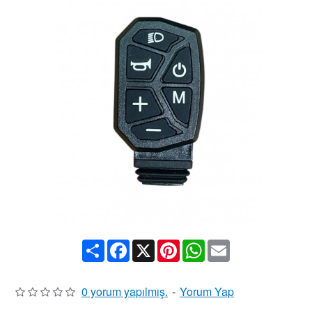
Share
Facebook
X
Pinterest
WhatsApp
Email
0 yorum yapılmış.
-
Yorum Yap