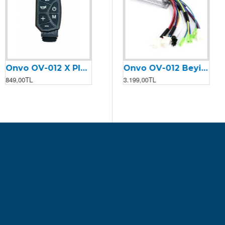
Onvo OV-012 X Plus Far Korna Kontrolcüsü (2025)
Onvo OV-011 Motor Kontrolcüsü (Beyin)
Onvo OV-012 Beyin (2024)
849,00TL
2.399,00TL
3.199,00TL
2.499,00TL