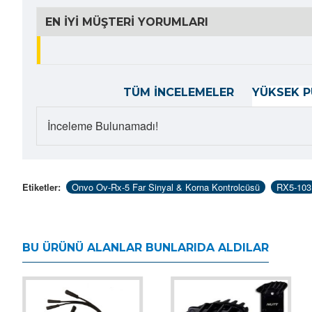
EN İYI MÜŞTERI YORUMLARI
TÜM İNCELEMELER
YÜKSEK P
İnceleme Bulunamadı!
Etiketler:
Onvo Ov-Rx-5 Far Sinyal & Korna Kontrolcüsü
RX5-103
BU ÜRÜNÜ ALANLAR BUNLARIDA ALDILAR