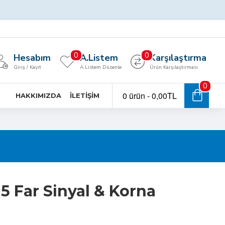
0
0
Hesabım
A.Listem
Karşılaştırma
Giriş / Kayıt
A.Listem Düzenle
Ürün Karşılaştırması
0
0 ürün - 0,00TL
HAKKIMIZDA
İLETIŞIM
5 Far Sinyal & Korna