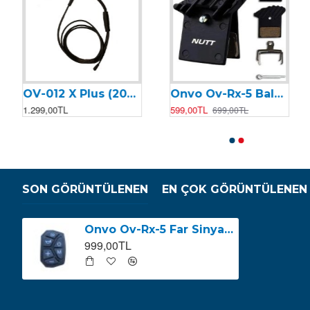
OV-012 X Plus (2024) Yedek Parça
Onvo Ov-Rx-5 Balata
Onvo Ov-006 Motor Kontrolcüsü (Beyin)
Onvo OV-007 Motor Kontrolcüsü (Beyin)
1.299,00TL
599,00TL
2.499,00TL
2.199,00TL
699,00TL
2.599,00TL
SON GÖRÜNTÜLENEN
EN ÇOK GÖRÜNTÜLENEN
Onvo Ov-Rx-5 Far Sinyal & Korna Kontrolcüsü
999,00TL