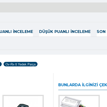
UANLI İNCELEME
DÜŞÜK PUANLI İNCELEME
SON 
Ov-Rx-5 Yedek Parça
BUNLARDA İLGINIZI ÇEK