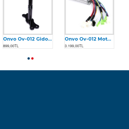
Onvo Ov-012 Gidon Çatalı
Onvo Ov-012 Motor Kontrolcüsü (Beyin) (2023)
899,00TL
3.199,00TL