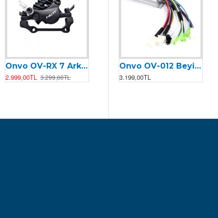
Onvo OV-RX 7 Arka Fren Kaliperi
Onvo OV-011 Motor Kontrolcüsü (Beyin)
Onvo OV-012 Beyin (2024)
2.999,00TL
2.399,00TL
3.199,00TL
3.299,00TL
2.499,00TL