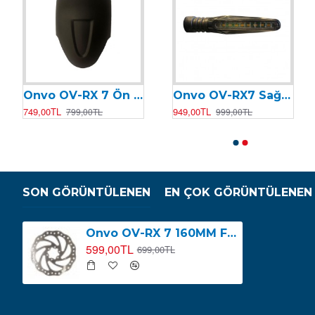
Onvo OV-RX 7 Ön Çamurluk
Onvo OV-RX7 Sağ & Sol Sinyal (Tek Adet)
Onvo Ov-006 Motor Kontrolcüsü (Beyin)
Onvo OV-007 Motor Kontrolcüsü (Beyin)
749,00TL
949,00TL
2.499,00TL
2.199,00TL
799,00TL
999,00TL
2.599,00TL
SON GÖRÜNTÜLENEN
EN ÇOK GÖRÜNTÜLENEN
Onvo OV-RX 7 160MM Fren Diski
599,00TL
699,00TL