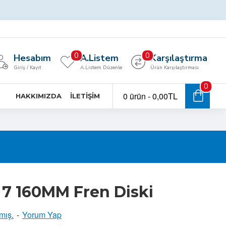
0
0
Hesabım
A.Listem
Karşılaştırma
Giriş / Kayıt
A.Listem Düzenle
Ürün Karşılaştırması
0
0 ürün - 0,00TL
HAKKIMIZDA
İLETIŞIM
7 160MM Fren Diski
mış.
-
Yorum Yap