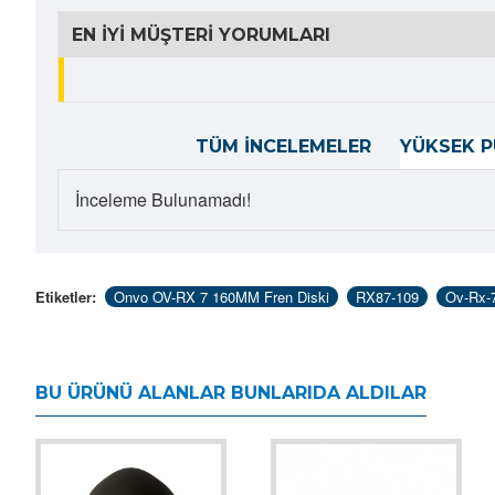
EN İYI MÜŞTERI YORUMLARI
TÜM İNCELEMELER
YÜKSEK P
İnceleme Bulunamadı!
Etiketler:
Onvo OV-RX 7 160MM Fren Diski
RX87-109
Ov-Rx-
BU ÜRÜNÜ ALANLAR BUNLARIDA ALDILAR