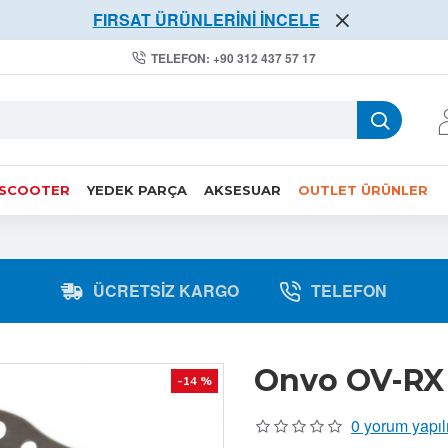
FIRSAT ÜRÜNLERİNİ İNCELE
TELEFON: +90 312 437 57 17
 SCOOTER
YEDEK PARÇA
AKSESUAR
OUTLET ÜRÜNLER
ÜCRETSIZ KARGO
TELEFON
Onvo OV-RX 
-14 %
0 yorum yapıl