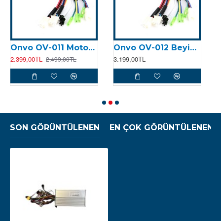
Onvo OV-011 Motor Kontrolcüsü (Beyin)
Onvo OV-012 Beyin (2024)
2.399,00TL
3.199,00TL
8
2.499,00TL
SON GÖRÜNTÜLENEN
EN ÇOK GÖRÜNTÜLENEN