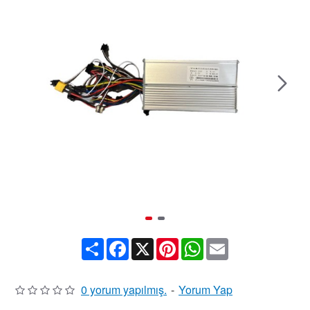
Share
Facebook
X
Pinterest
WhatsApp
Email
0 yorum yapılmış.
-
Yorum Yap