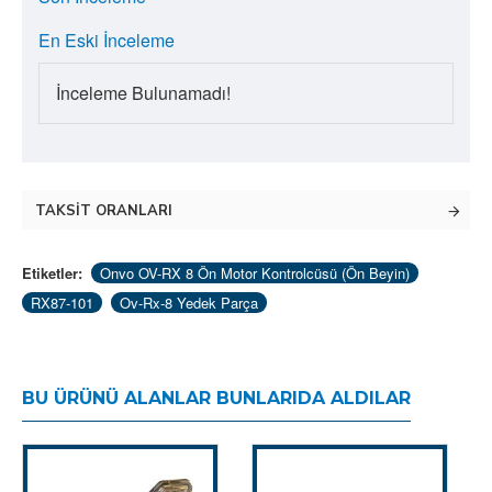
En Eski İnceleme
İnceleme Bulunamadı!
TAKSIT ORANLARI
Etiketler:
Onvo OV-RX 8 Ön Motor Kontrolcüsü (Ön Beyin)
RX87-101
Ov-Rx-8 Yedek Parça
BU ÜRÜNÜ ALANLAR BUNLARIDA ALDILAR