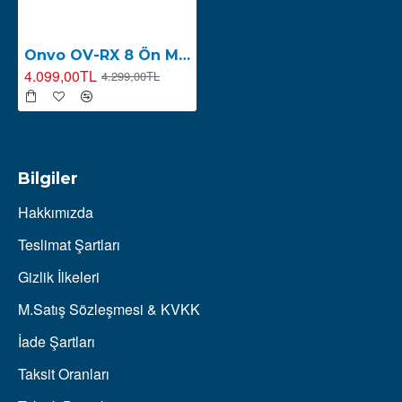
Onvo OV-RX 8 Ön Motor Kontrolcüsü (Ön Beyin)
4.099,00TL
4.299,00TL
Bilgiler
Hakkımızda
Teslimat Şartları
Gizlik İlkeleri
M.Satış Sözleşmesi & KVKK
İade Şartları
Taksit Oranları