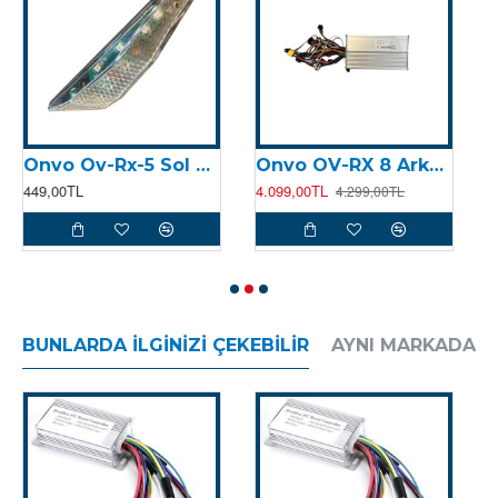
Onvo Ov-Rx-5 Sol Sinyal Kapağı
Onvo OV-RX 8 Arka Motor Kontrolcüsü (Arka Beyin)
449,00TL
4.099,00TL
5
4.299,00TL
BUNLARDA İLGINIZI ÇEKEBILIR
AYNI MARKADAN