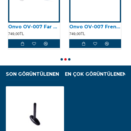
Onvo OV-007 Far Korna Kontrolcüsü
Onvo OV-007 Fren Kolu
749,00TL
749,00TL
7
SON GÖRÜNTÜLENEN
EN ÇOK GÖRÜNTÜLENEN