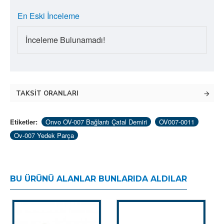
En Eski İnceleme
İnceleme Bulunamadı!
TAKSIT ORANLARI
Etiketler:
Onvo OV-007 Bağlantı Çatal Demiri
OV007-0011
Ov-007 Yedek Parça
BU ÜRÜNÜ ALANLAR BUNLARIDA ALDILAR