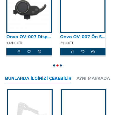
Onvo OV-007 Display
Onvo OV-007 Ön Süspansiyon (Sol)
1.699,00TL
799,00TL
8
BUNLARDA İLGINIZI ÇEKEBILIR
AYNI MARKADAN