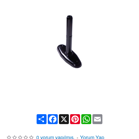
Share
Facebook
X
Pinterest
WhatsApp
Email
0 yorum yapılmış.
-
Yorum Yap