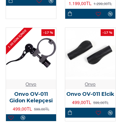
1.199,00TL
1.299,00TL
1-30 GÜN İÇINDE
-17 %
-17 %
Onvo
Onvo
Onvo OV-011
Onvo OV-011 Elcik
Gidon Kelepçesi
499,00TL
599,00TL
499,00TL
599,00TL