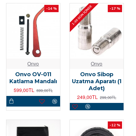
1-30 GÜN İÇINDE
-14 %
-17 %
Onvo
Onvo
Onvo OV-011
Onvo Sibop
Katlama Mandalı
Uzatma Aparatı (1
Adet)
599,00TL
699,00TL
249,00TL
299,00TL
-12 %