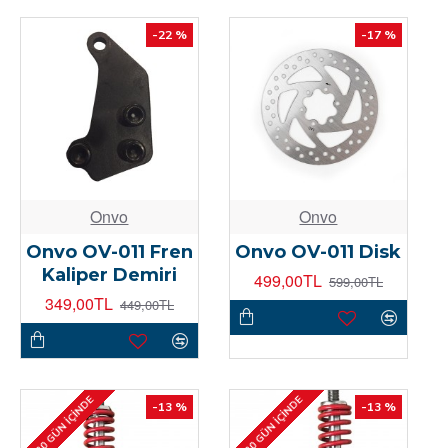
-22 %
-17 %
Onvo
Onvo
Onvo OV-011 Fren
Onvo OV-011 Disk
Kaliper Demiri
499,00TL
599,00TL
349,00TL
449,00TL
1-30 GÜN İÇINDE
1-30 GÜN İÇINDE
-13 %
-13 %