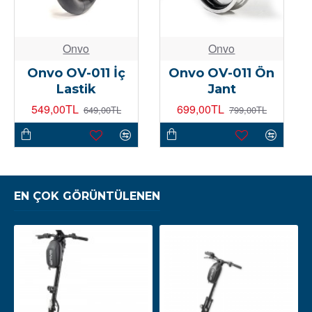
Onvo
Onvo
Onvo OV-011 İç
Onvo OV-011 Ön
Lastik
Jant
549,00TL
699,00TL
649,00TL
799,00TL
EN ÇOK GÖRÜNTÜLENEN