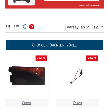
0
ÖNCEKI ÜRÜNLERI YÜKLE
-14 %
-20 %
Onvo
Onvo