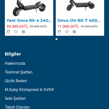
Yeni Onvo RX-4 2400W E-Scooter ( 2026 YENİ SERİ )
Onvo OV-RX-7 4000W Elektrikli Scooter ( 2026 YENİ SERİ LED EKRAN )
59.999,00TL
71.999,00TL
63.999,00TL
74.999,00TL
Bilgiler
Hakkımızda
Teslimat Şartları
Gizlik İlkeleri
M.Satış Sözleşmesi & KVKK
İade Şartları
Taksit Oranları