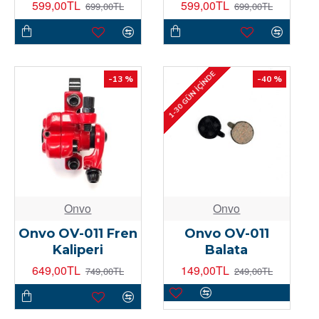
599,00TL
599,00TL
699,00TL
699,00TL
1-30 GÜN İÇINDE
-13 %
-40 %
Onvo
Onvo
Onvo OV-011 Fren
Onvo OV-011
Kaliperi
Balata
649,00TL
149,00TL
749,00TL
249,00TL