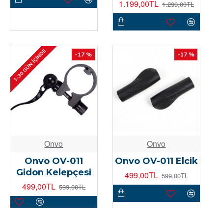
1.199,00TL
1.299,00TL
1-30 GÜN İÇINDE
-17 %
-17 %
Onvo
Onvo
Onvo OV-011
Onvo OV-011 Elcik
Gidon Kelepçesi
499,00TL
599,00TL
499,00TL
599,00TL