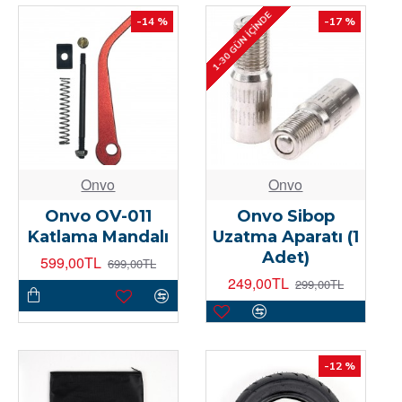
1-30 GÜN İÇINDE
-14 %
-17 %
Onvo
Onvo
Onvo OV-011
Onvo Sibop
Katlama Mandalı
Uzatma Aparatı (1
Adet)
599,00TL
699,00TL
249,00TL
299,00TL
-12 %