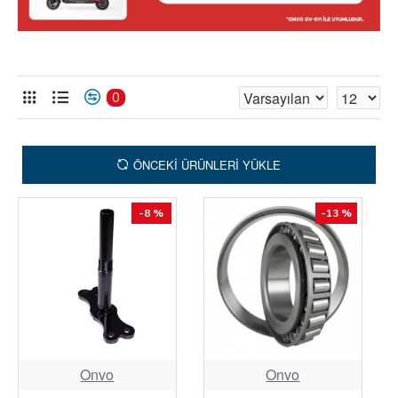
0
ÖNCEKI ÜRÜNLERI YÜKLE
-8 %
-13 %
Onvo
Onvo