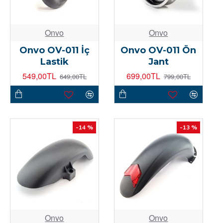
Onvo
Onvo
Onvo OV-011 İç
Onvo OV-011 Ön
Lastik
Jant
549,00TL
699,00TL
649,00TL
799,00TL
-14 %
-13 %
Onvo
Onvo