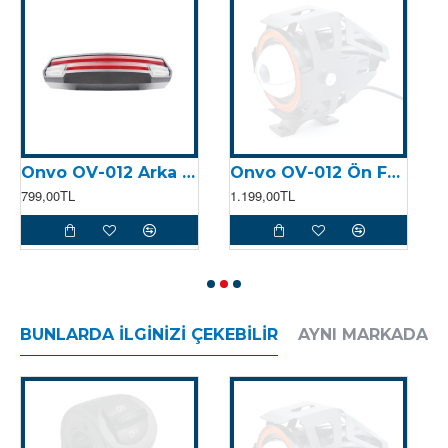
Onvo OV-012 Arka Stop Soketli (2024)
Onvo OV-012 Ön Far Soketli (2024)
799,00TL
1.199,00TL
2
BUNLARDA İLGINIZI ÇEKEBILIR
AYNI MARKADAN