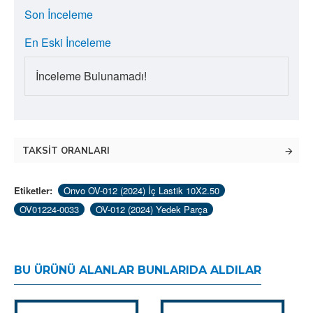
Son İnceleme
En Eski İnceleme
İnceleme Bulunamadı!
TAKSIT ORANLARI
Etiketler:
Onvo OV-012 (2024) İç Lastik 10X2.50
OV01224-0033
OV-012 (2024) Yedek Parça
BU ÜRÜNÜ ALANLAR BUNLARIDA ALDILAR