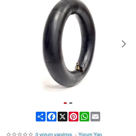
Share
Facebook
X
Pinterest
WhatsApp
Email
0 yorum yapılmış.
-
Yorum Yap