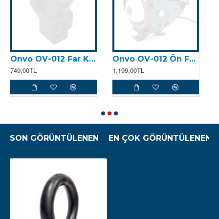
Onvo OV-012 Far Korna Kontrolcüsü Soketli (2024)
Onvo OV-012 Ön Far Soketli (2024)
749,00TL
1.199,00TL
7
SON GÖRÜNTÜLENEN
EN ÇOK GÖRÜNTÜLENEN