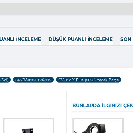
UANLI İNCELEME
DÜŞÜK PUANLI İNCELEME
SON 
(Sol)
345OV-012-012X-119
OV-012 X Plus (2023) Yedek Parça
BUNLARDA İLGINIZI ÇEK