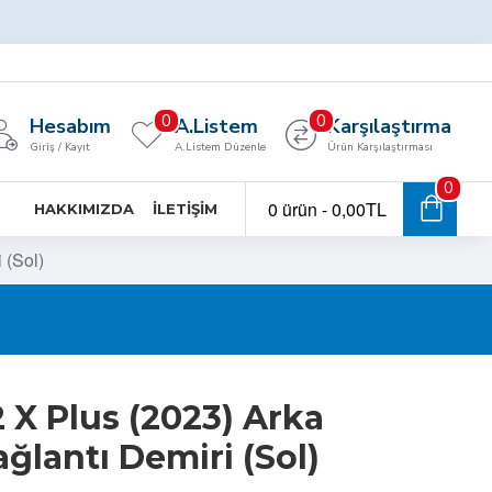
0
0
Hesabım
A.Listem
Karşılaştırma
Giriş / Kayıt
A.Listem Düzenle
Ürün Karşılaştırması
0
0 ürün - 0,00TL
HAKKIMIZDA
İLETIŞIM
 (Sol)
 X Plus (2023) Arka
lantı Demiri (Sol)