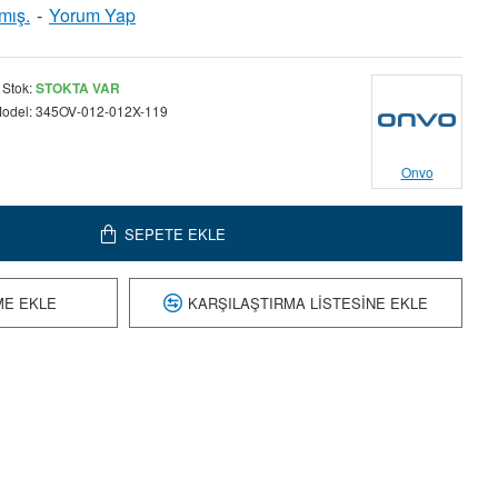
mış.
-
Yorum Yap
Stok:
STOKTA VAR
odel:
345OV-012-012X-119
Onvo
SEPETE EKLE
ME EKLE
KARŞILAŞTIRMA LISTESINE EKLE