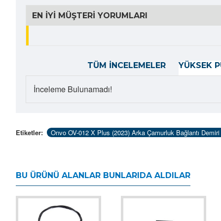
EN İYI MÜŞTERI YORUMLARI
TÜM İNCELEMELER
YÜKSEK P
İnceleme Bulunamadı!
Etiketler:
Onvo OV-012 X Plus (2023) Arka Çamurluk Bağlantı Demiri 
BU ÜRÜNÜ ALANLAR BUNLARIDA ALDILAR