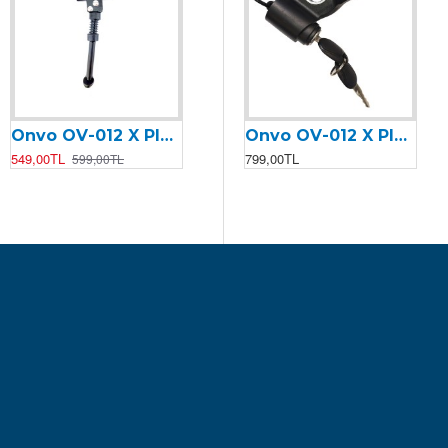
Onvo OV-012 X Plus (2023) Ayak Standı
Onvo OV-012 X Plus (2023) Display Gaz Kolu
Onvo OV-012 X Plus (2023) Kontak & Anahtar
549,00TL
2.099,00TL
799,00TL
599,00TL