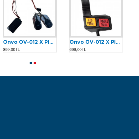
Onvo OV-012 X Plus (2023) Alarm Kiti
Onvo OV-012 X Plus (2023) Eco Turbo & Single Dual Paneli
899,00TL
699,00TL