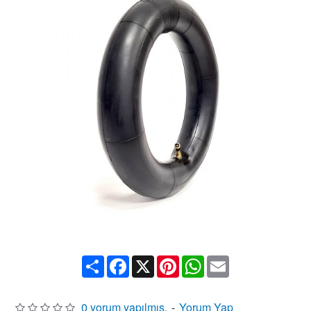
Share
Facebook
X
Pinterest
WhatsApp
Email
0 yorum yapılmış.
-
Yorum Yap