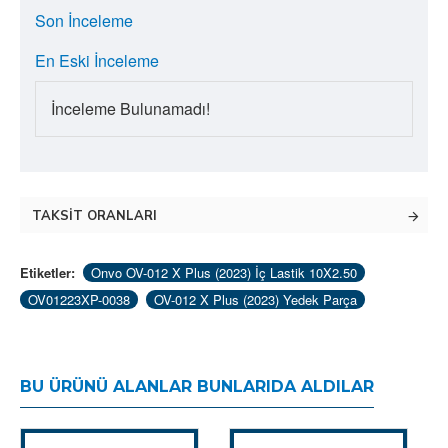
Son İnceleme
En Eski İnceleme
İnceleme Bulunamadı!
TAKSIT ORANLARI
Etiketler:
Onvo OV-012 X Plus (2023) İç Lastik 10X2.50
OV01223XP-0038
OV-012 X Plus (2023) Yedek Parça
BU ÜRÜNÜ ALANLAR BUNLARIDA ALDILAR