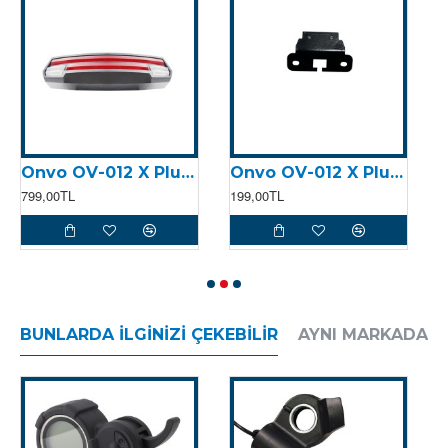
Onvo OV-012 X Plus (2023) Arka Stop
Onvo OV-012 X Plus (2023) Arka Stop Demiri
799,00TL
199,00TL
2
BUNLARDA İLGINIZI ÇEKEBILIR
AYNI MARKADAN