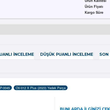
Ürün Kalitesi
Ürün Fiyatı
Kargo Süre
UANLI İNCELEME
DÜŞÜK PUANLI İNCELEME
SON 
P-0045
OV-012 X Plus (2023) Yedek Parça
BUNLARDA İLGINIZI ÇEK