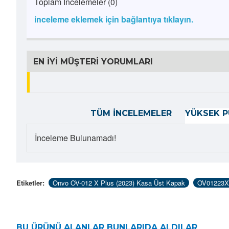
Toplam İncelemeler (0)
inceleme eklemek için bağlantıya tıklayın.
EN İYI MÜŞTERI YORUMLARI
TÜM İNCELEMELER
YÜKSEK P
İnceleme Bulunamadı!
Etiketler:
Onvo OV-012 X Plus (2023) Kasa Üst Kapak
OV01223X
BU ÜRÜNÜ ALANLAR BUNLARIDA ALDILAR