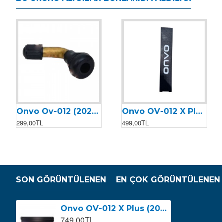
Onvo Ov-012 (2023) & Ov-012 X Plus Lastik Sibop (2023)
Onvo OV-012 X Plus (2023) Kaydırmaz Bant
Onvo OV-012 X Plus 2023 Arka Beyin
Onvo OV-012 X Plus 2023 Ön Beyin
299,00TL
499,00TL
3.199,00TL
3.199,00TL
SON GÖRÜNTÜLENEN
EN ÇOK GÖRÜNTÜLENEN
Onvo OV-012 X Plus (2023) Kasa Üst Kapak
749,00TL