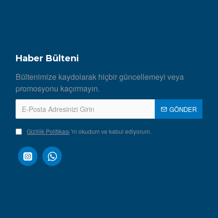
Haber Bülteni
Bültenimize kaydolarak hiçbir güncellemeyi veya
promosyonu kaçırmayın.
GÖNDER
Gizlilik Politikası
'ni okudum ve kabul ediyorum.