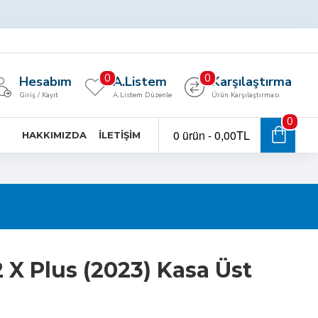
0
0
Hesabım
A.Listem
Karşılaştırma
Giriş / Kayıt
A.Listem Düzenle
Ürün Karşılaştırması
0
0 ürün - 0,00TL
HAKKIMIZDA
İLETIŞIM
X Plus (2023) Kasa Üst