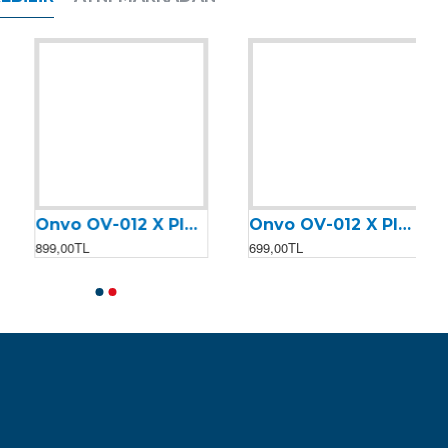
Onvo OV-012 X Plus (2023) Alarm Kiti
Onvo OV-012 X Plus (2023) Eco Turbo & Single Dual Paneli
899,00TL
699,00TL