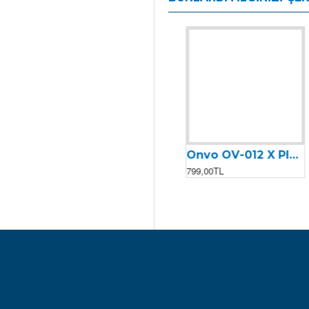
Onvo OV-012 X Plus (2023) Display Gaz Kolu
Onvo OV-012 X Plus (2023) Kontak & Anahtar
2.099,00TL
799,00TL