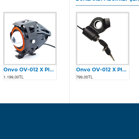
Onvo OV-012 X Plus (2023) Ön Far
Onvo OV-012 X Plus (2023) Display Gaz Kolu
Onvo OV-012 X Plus (2023) Kontak & Anahtar
1.199,00TL
2.099,00TL
799,00TL