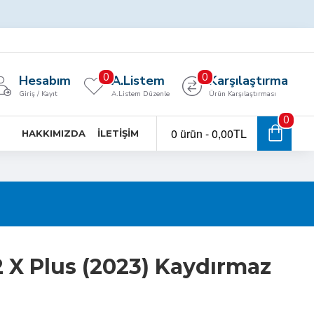
0
0
Hesabım
A.Listem
Karşılaştırma
Giriş / Kayıt
A.Listem Düzenle
Ürün Karşılaştırması
0
0 ürün - 0,00TL
HAKKIMIZDA
İLETIŞIM
 X Plus (2023) Kaydırmaz