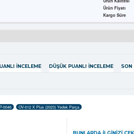
Ürün Kalitesi
Ürün Fiyatı
Kargo Süre
UANLI İNCELEME
DÜŞÜK PUANLI İNCELEME
SON 
P-0046
OV-012 X Plus (2023) Yedek Parça
BUNLARDA İLGINIZI ÇEK