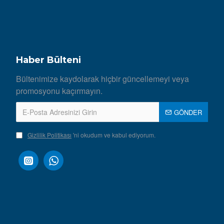
Haber Bülteni
Bültenimize kaydolarak hiçbir güncellemeyi veya
promosyonu kaçırmayın.
GÖNDER
Gizlilik Politikası
'ni okudum ve kabul ediyorum.