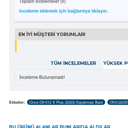
Toplam İncelemeler (0)
inceleme eklemek için bağlantıya tıklayın.
EN İYI MÜŞTERI YORUMLARI
TÜM İNCELEMELER
YÜKSEK P
İnceleme Bulunamadı!
Etiketler:
Onvo OV-012 X Plus (2023) Kaydırmaz Bant
OV01223X
BU ÜRÜNÜ ALANLAR BUNLARIDA ALDILAR