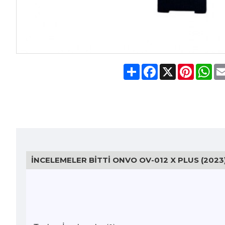
Share
Facebook
X
Pinteres
Wh
İNCELEMELER BITTI ONVO OV-012 X PLUS (202