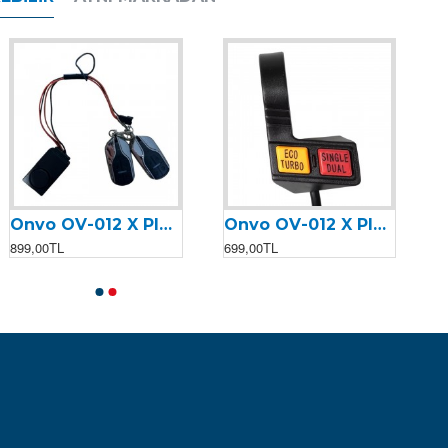
Onvo OV-012 X Plus (2023) Alarm Kiti
Onvo OV-012 X Plus (2023) Eco Turbo & Single Dual Paneli
899,00TL
699,00TL