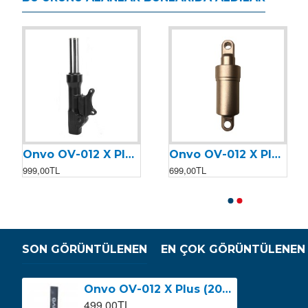
Onvo OV-012 X Plus (2023) Sağ Ön Süspansiyon
Onvo OV-012 X Plus (2023) Arka Süspansiyon (Tek) - Gri
Onvo OV-012 X Plus 2023 Arka Beyin
Onvo OV-012 X Plus 2023 Ön Beyin
999,00TL
699,00TL
3.199,00TL
3.199,00TL
SON GÖRÜNTÜLENEN
EN ÇOK GÖRÜNTÜLENEN
Onvo OV-012 X Plus (2023) Kaydırmaz Bant
499,00TL