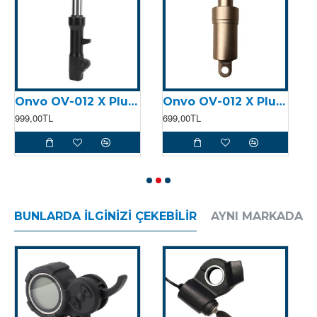
Onvo OV-012 X Plus (2023) Sol Ön Süspansiyon
Onvo OV-012 X Plus (2023) Arka Süspansiyon (Tek) - Gri
999,00TL
699,00TL
4
BUNLARDA İLGINIZI ÇEKEBILIR
AYNI MARKADAN