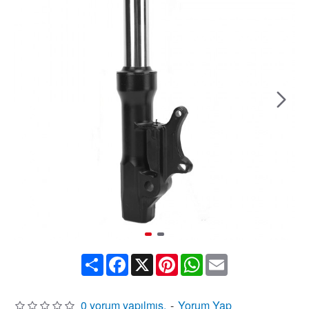
Share
Facebook
X
Pinterest
WhatsApp
Email
0 yorum yapılmış.
-
Yorum Yap