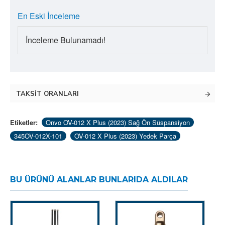
En Eski İnceleme
İnceleme Bulunamadı!
TAKSIT ORANLARI
Etiketler:
Onvo OV-012 X Plus (2023) Sağ Ön Süspansiyon
345OV-012X-101
OV-012 X Plus (2023) Yedek Parça
BU ÜRÜNÜ ALANLAR BUNLARIDA ALDILAR