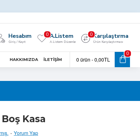
0
0
Hesabım
A.Listem
Karşılaştırma
Giriş / Kayıt
A.Listem Düzenle
Ürün Karşılaştırması
0
0 ürün - 0,00TL
HAKKIMIZDA
İLETIŞIM
 Boş Kasa
mış.
-
Yorum Yap