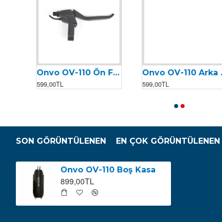
ti
Onvo OV-110 Ön Fren Kolu (Sağ Fren Kolu)
Onvo OV-110 Arka Fren Kolu (Sol Fren Kolu)
599,00TL
599,00TL
SON GÖRÜNTÜLENEN
EN ÇOK GÖRÜNTÜLENEN
Onvo OV-110 Boş Kasa
899,00TL