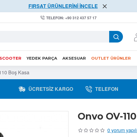
FIRSAT ÜRÜNLERİNİ İNCELE
TELEFON: +90 312 437 57 17
 SCOOTER
YEDEK PARÇA
AKSESUAR
OUTLET ÜRÜNLER
110 Boş Kasa
ÜCRETSIZ KARGO
TELEFON
Onvo OV-110
0 yorum yapıl