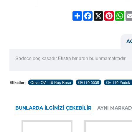
Share
Facebook
X
Pinteres
Wh
A
Sadece boş kasadır.Ekstra bir ürün bulunmamaktadır.
Etiketler:
Onvo OV-110 Boş Kasa
OV110-0035
Ov-110 Yedek 
BUNLARDA İLGINIZI ÇEKEBILIR
AYNI MARKA