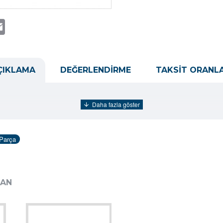
t
atsApp
Email
ÇIKLAMA
DEĞERLENDIRME
TAKSIT ORANLA
Parça
DAN