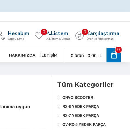
0
0
Hesabım
A.Listem
Karşılaştırma
Giriş / Kayıt
A.Listem Düzenle
Ürün Karşılaştırması
0
0 ürün - 0,00TL
HAKKIMIZDA
İLETIŞIM
Tüm Kategoriler
ONVO SCOOTER
ullanıma uygun
RX-8 YEDEK PARÇA
RX-7 YEDEK PARÇA
OV-RX-5 YEDEK PARÇA