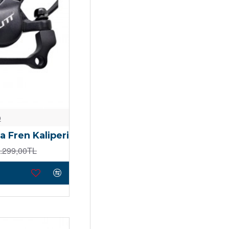
o
 Fren Kaliperi
.299,00TL