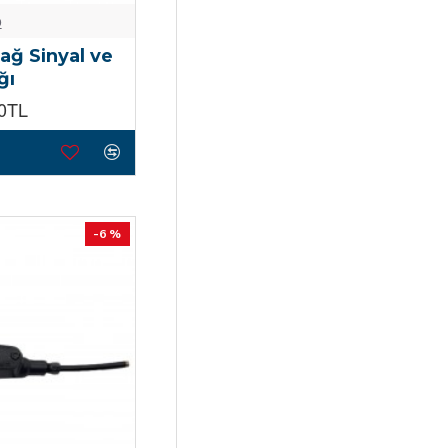
o
ağ Sinyal ve
ğı
00TL
-6 %