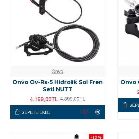
Onvo
Onvo Ov-Rx-5 Hidrolik Sol Fren
Onvo O
Seti NUTT
4.199,00TL
4.899,00TL
SEP
SEPETE EKLE
-13 %