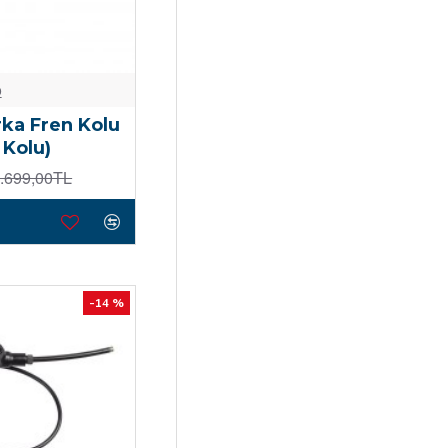
o
ka Fren Kolu
 Kolu)
.699,00TL
-14 %