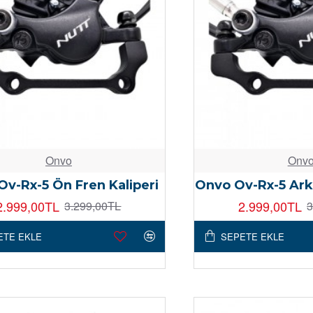
Onvo
Onv
v-Rx-5 Ön Fren Kaliperi
Onvo Ov-Rx-5 Arka
2.999,00TL
2.999,00TL
3.299,00TL
3
ETE EKLE
SEPETE EKLE