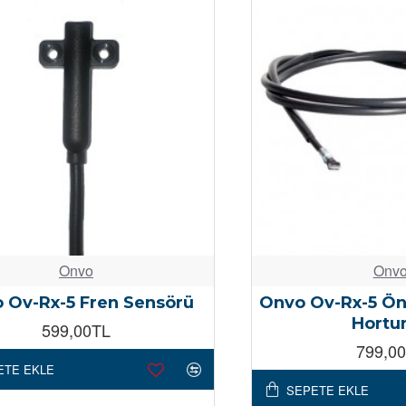
Onvo
Onv
 Ov-Rx-5 Fren Sensörü
Onvo Ov-Rx-5 Ön 
Hort
599,00TL
799,0
ETE EKLE
SEPETE EKLE