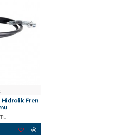
o
Hidrolik Fren
umu
0TL