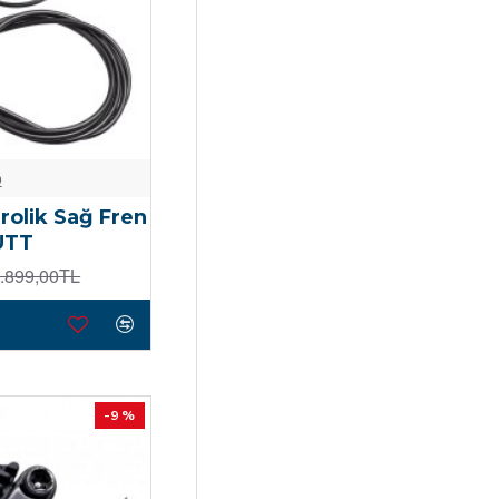
o
rolik Sağ Fren
UTT
.899,00TL
-9 %