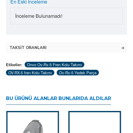
En Eski İnceleme
İnceleme Bulunamadı!
TAKSIT ORANLARI
Etiketler:
Onvo Ov-Rx-5 Fren Kolu Takımı
OV-RX-5 fren Kolu Takımı
Ov-Rx-5 Yedek Parça
BU ÜRÜNÜ ALANLAR BUNLARIDA ALDILAR