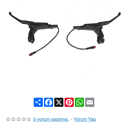
Share
Facebook
X
Pinterest
WhatsApp
Email
0 yorum yapılmış.
-
Yorum Yap