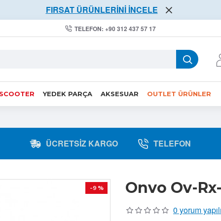
FIRSAT ÜRÜNLERİNİ İNCELE
TELEFON: +90 312 437 57 17
 SCOOTER
YEDEK PARÇA
AKSESUAR
OUTLET ÜRÜNLER
ÜCRETSIZ KARGO
TELEFON
Onvo Ov-Rx-
-9 %
0 yorum yapıl