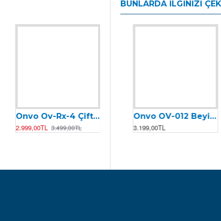
BUNLARDA İLGINIZI ÇEK
Onvo Ov-Rx-4 Çift Fren Kolu ( Sağ ve Sol Fren Kolu ) NUTT
Onvo OV-011 Motor Kontrolcüsü (Beyin)
Onvo OV-012 Beyin (2024)
2.999,00TL
2.399,00TL
3.199,00TL
3.499,00TL
2.499,00TL