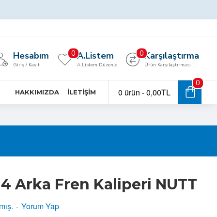
0
0
Hesabım
A.Listem
Karşılaştırma
Giriş / Kayıt
A.Listem Düzenle
Ürün Karşılaştırması
0
0 ürün - 0,00TL
HAKKIMIZDA
İLETIŞIM
4 Arka Fren Kaliperi NUTT
mış.
-
Yorum Yap