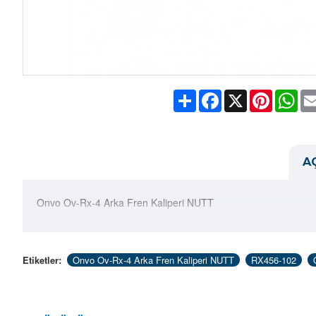
Share
Facebook
X
Pinteres
Wh
A
Onvo Ov-Rx-4 Arka Fren Kaliperi NUTT
Etiketler:
Onvo Ov-Rx-4 Arka Fren Kaliperi NUTT
RX456-102