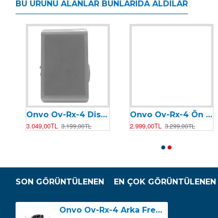
BU ÜRÜNÜ ALANLAR BUNLARIDA ALDILAR
Onvo Ov-Rx-4 Display
Onvo Ov-Rx-4 Ön Fren Kaliperi NUTT
Onvo Ov-006 Motor Kontrolcüsü (Beyin)
Onvo OV-007 Motor Kontrolcüsü (Beyin)
3.049,00TL
2.999,00TL
2.499,00TL
2.199,00TL
3.199,00TL
3.299,00TL
2.599,00TL
SON GÖRÜNTÜLENEN
EN ÇOK GÖRÜNTÜLENEN
Onvo Ov-Rx-4 Arka Fren Kaliperi NUTT