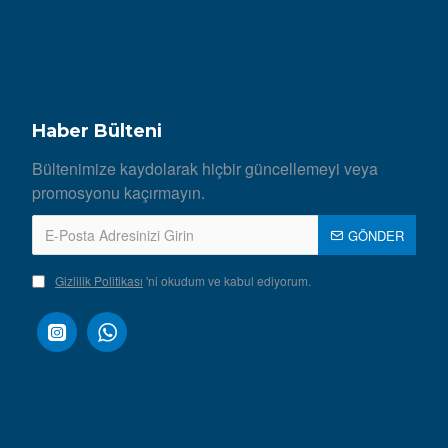
Haber Bülteni
Bültenimize kaydolarak hiçbir güncellemeyi veya
promosyonu kaçırmayın.
GÖNDER
Gizlilik Politikası
'ni okudum ve kabul ediyorum.