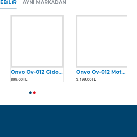
EBILIR
AYNI MARKADAN
Onvo Ov-012 Gidon Çatalı
Onvo Ov-012 Motor Kontrolcüsü (Beyin) (2023)
899,00TL
3.199,00TL