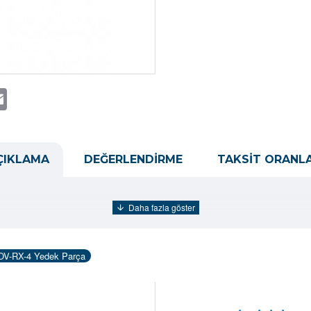
t
atsApp
Email
ÇIKLAMA
DEĞERLENDIRME
TAKSIT ORANLA
OV-RX-4 Yedek Parça