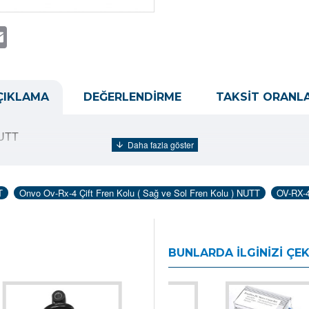
t
atsApp
Email
ÇIKLAMA
DEĞERLENDIRME
TAKSIT ORANLA
NUTT
T
Onvo Ov-Rx-4 Çift Fren Kolu ( Sağ ve Sol Fren Kolu ) NUTT
OV-RX-4
BUNLARDA İLGINIZI ÇEK