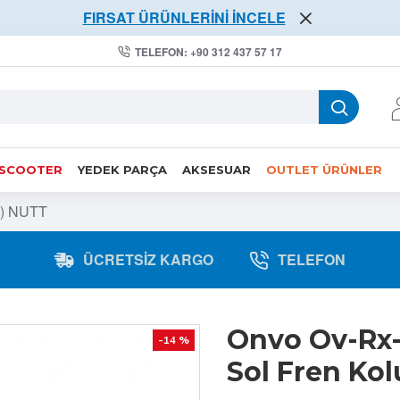
FIRSAT ÜRÜNLERİNİ İNCELE
TELEFON: +90 312 437 57 17
 SCOOTER
YEDEK PARÇA
AKSESUAR
OUTLET ÜRÜNLER
u ) NUTT
ÜCRETSIZ KARGO
TELEFON
Onvo Ov-Rx-4
-14 %
Sol Fren Kol