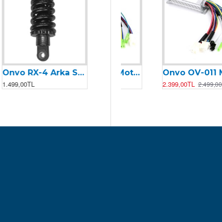
Onvo RX-4 10X2.5 İç Lastik
Onvo OV-011 Motor Kontrolcüsü (Beyin)
Onvo OV-012 Beyin (2024)
649,00TL
2.399,00TL
3.199,00TL
699,00TL
2.499,00TL