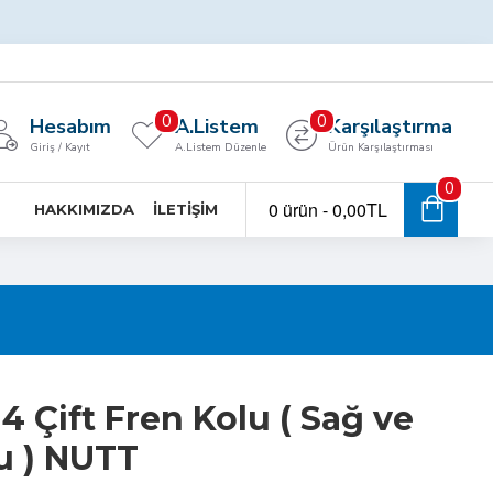
0
0
Hesabım
A.Listem
Karşılaştırma
Giriş / Kayıt
A.Listem Düzenle
Ürün Karşılaştırması
0
0 ürün - 0,00TL
HAKKIMIZDA
İLETIŞIM
 Çift Fren Kolu ( Sağ ve
u ) NUTT