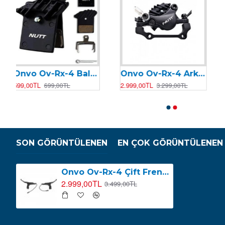
Onvo Ov-Rx-4 Arka Fren Kaliperi NUTT
Onvo RX-4 Arka Süspansiyon
Onvo Ov-006 Motor Kontrolcüsü (Beyin)
Onvo OV-007 Motor Kontrolcüsü (Beyin)
2.999,00TL
1.499,00TL
2.499,00TL
2.199,00TL
3.299,00TL
2.599,00TL
SON GÖRÜNTÜLENEN
EN ÇOK GÖRÜNTÜLENEN
Onvo Ov-Rx-4 Çift Fren Kolu ( Sağ ve Sol Fren Kolu ) NUTT
2.999,00TL
3.499,00TL