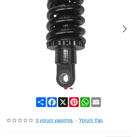
Share
Facebook
X
Pinterest
WhatsApp
Email
0 yorum yapılmış.
-
Yorum Yap