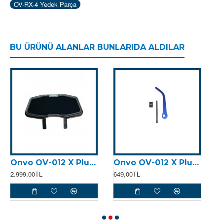
OV-RX-4 Yedek Parça
BU ÜRÜNÜ ALANLAR BUNLARIDA ALDILAR
Onvo OV-012 X Plus Display (2025)
Onvo OV-012 X Plus (2023) Katlama Mandalı
2.999,00TL
649,00TL
6