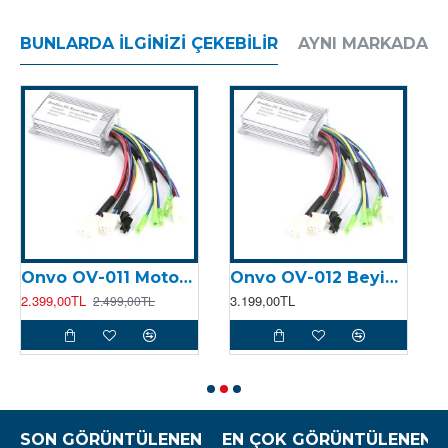
BUNLARDA İLGINIZI ÇEKEBILIR
AYNI MARKADAN
Onvo OV-011 Motor Kontrolcüsü (Beyin)
Onvo OV-012 Beyin (2024)
2.399,00TL
3.199,00TL
8
2.499,00TL
SON GÖRÜNTÜLENEN
EN ÇOK GÖRÜNTÜLENEN