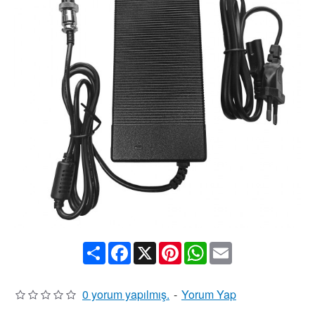
Share
Facebook
X
Pinterest
WhatsApp
Email
0 yorum yapılmış.
-
Yorum Yap