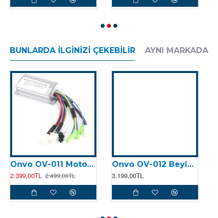
BUNLARDA İLGINIZI ÇEKEBILIR
AYNI MARKADAN
Onvo OV-011 Motor Kontrolcüsü (Beyin)
Onvo OV-012 Beyin (2024)
2.399,00TL
3.199,00TL
8
2.499,00TL