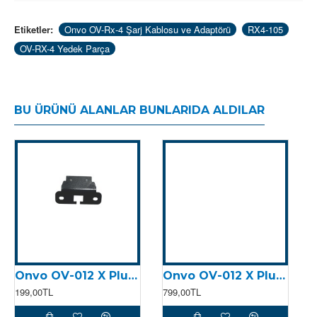
V 2A )
Etiketler:
Onvo OV-Rx-4 Şarj Kablosu ve Adaptörü
RX4-105
OV-RX-4 Yedek Parça
BU ÜRÜNÜ ALANLAR BUNLARIDA ALDILAR
Onvo OV-012 X Plus Arka Stop Demiri (2024)
Onvo OV-012 X Plus Arka Stop (2024)
199,00TL
799,00TL
1