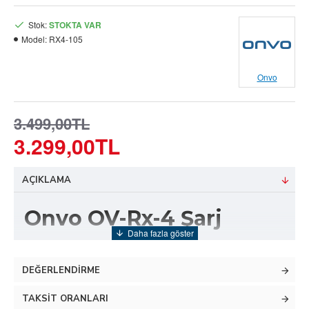
Stok:
STOKTA VAR
Model:
RX4-105
Onvo
3.499,00TL
3.299,00TL
AÇIKLAMA
Onvo OV-Rx-4 Şarj
Kablosu ve Adaptörü
DEĞERLENDIRME
ŞARJ ADAPTÖRÜ ( 58.8
TAKSIT ORANLARI