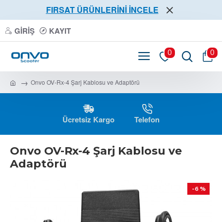
FIRSAT ÜRÜNLERİNİ İNCELE
GIRIŞ
KAYIT
0
0
Onvo OV-Rx-4 Şarj Kablosu ve Adaptörü
Ücretsiz Kargo
Telefon
Onvo OV-Rx-4 Şarj Kablosu ve
Adaptörü
-6 %