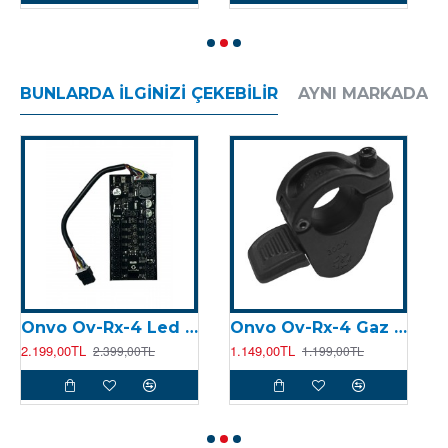
BUNLARDA İLGINIZI ÇEKEBILIR
AYNI MARKADAN
Onvo Ov-Rx-4 Led Sürücü
Onvo Ov-Rx-4 Gaz Kolu
2.199,00TL
1.149,00TL
1
2.399,00TL
1.199,00TL