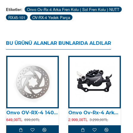
Etiketler:
Onvo Ov-Rx-4 Arka Fren Kolu ( Sol Fren Kolu ) NUTT
RX45-101
OV-RX-4 Yedek Parça
BU ÜRÜNÜ ALANLAR BUNLARIDA ALDILAR
Onvo OV-RX-4 140 MM Fren Diski
Onvo Ov-Rx-4 Arka Fren Kaliperi NUTT
649,00TL
2.999,00TL
8
699,00TL
3.299,00TL