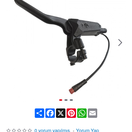
Share
Facebook
X
Pinterest
WhatsApp
Email
0 yorum yapılmış.
-
Yorum Yap