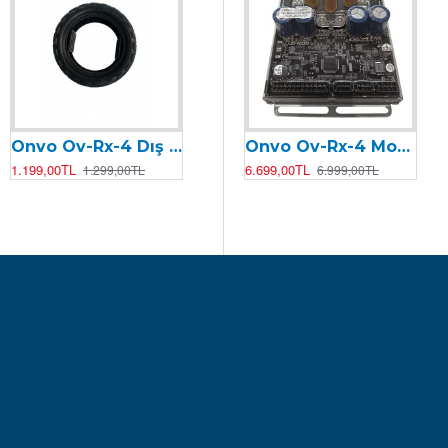
Onvo Ov-Rx-4 Dış Lastik
Onvo RX-4 10X2.5 İç Lastik
O
Onvo Ov-Rx-4 Motor Kontrolcüsü ( Beyin )
1.199,00TL
649,00TL
8
6.699,00TL
1.299,00TL
699,00TL
6.999,00TL