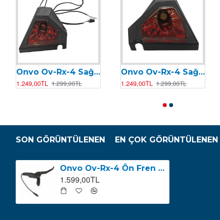
Onvo Ov-Rx-4 Sağ Ön Sinyal
Onvo Ov-Rx-4 Sağ Arka Sinyal
1.249,00TL
1.249,00TL
1.299,00TL
1.299,00TL
SON GÖRÜNTÜLENEN
EN ÇOK GÖRÜNTÜLENEN
Onvo Ov-Rx-4 Ön Fren Kolu (Sağ Fren Kolu) NUTT
1.599,00TL