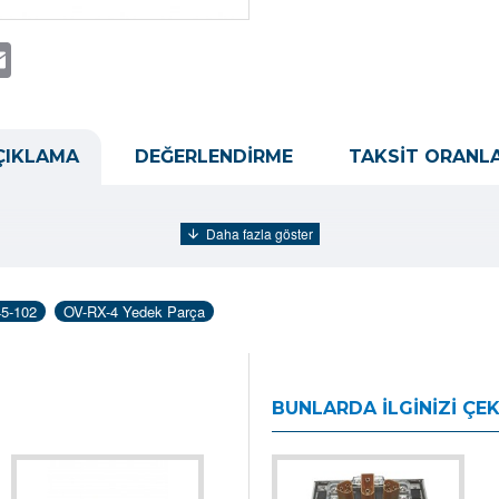
t
atsApp
Email
ÇIKLAMA
DEĞERLENDIRME
TAKSIT ORANLA
5-102
OV-RX-4 Yedek Parça
BUNLARDA İLGINIZI ÇEK