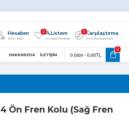
0
0
Hesabım
A.Listem
Karşılaştırma
Giriş / Kayıt
A.Listem Düzenle
Ürün Karşılaştırması
0
0 ürün - 0,00TL
HAKKIMIZDA
İLETIŞIM
4 Ön Fren Kolu (Sağ Fren