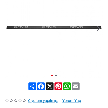
Share
Facebook
X
Pinterest
WhatsApp
Email
0 yorum yapılmış.
-
Yorum Yap