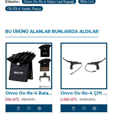
Etiketler:
Onvo Ov-Rx-4 Gidon Led Kapağı
RX4-114
OV-RX-4 Yedek Parça
BU ÜRÜNÜ ALANLAR BUNLARIDA ALDILAR
Onvo Ov-Rx-4 Balata NUTT
Onvo Ov-Rx-4 Çift Fren Kolu ( Sağ ve Sol Fren Kolu ) NUTT
599,00TL
2.999,00TL
2
699,00TL
3.499,00TL